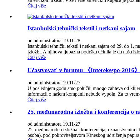
američkom tržištu. Više i više američkih kupaca je pozn
Čitaj više
Istanbulski tehnički tekstil i netkani sajam
od administratora 19.11-28
Istanbulski tehnički tekstil i netkani sajam od 29. do 1. 
izložbi. A njihova ljubazna podrška učinila je da naša izlo
Čitaj više
Učastvovatʹ v forumu 《Intereksspo-2016》 
od administratora 19.11-27
U poslednjem godu smo polučili mnogo zahteva od klijenat
informacii o našem kompanii nebude vypoln. Za to vreme će
Čitaj više
25. međunarodna izložba i konferencija o 
od administratora 19.11-27
25. međunarodna izložba i konferencija o znanstvenim i te
osoba), pod pokroviteljstvom Kineskog udruženja papira s