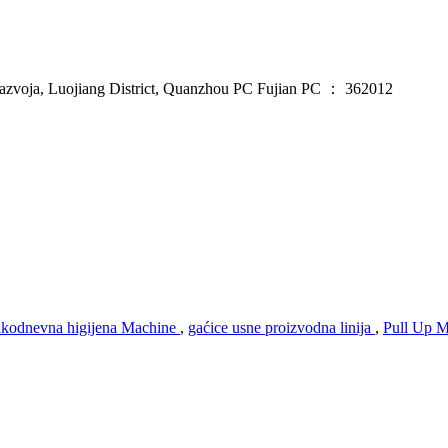
azvoja, Luojiang District, Quanzhou PC Fujian PC ： 362012
akodnevna higijena Machine
,
gaćice usne proizvodna linija
,
Pull Up 