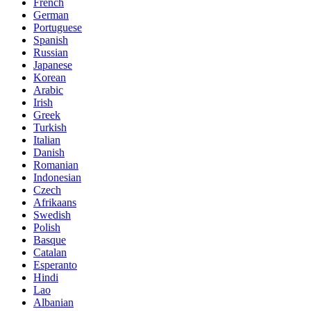
French
German
Portuguese
Spanish
Russian
Japanese
Korean
Arabic
Irish
Greek
Turkish
Italian
Danish
Romanian
Indonesian
Czech
Afrikaans
Swedish
Polish
Basque
Catalan
Esperanto
Hindi
Lao
Albanian