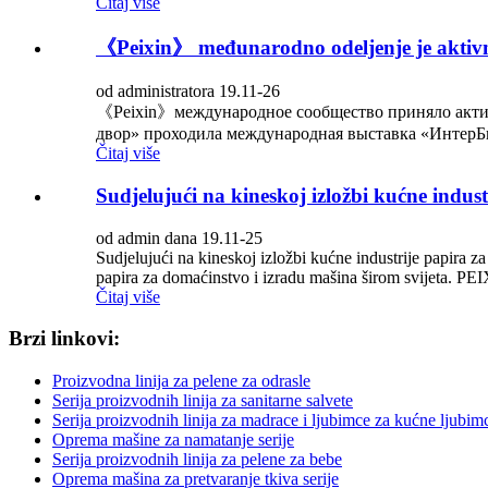
Čitaj više
《Peixin》 međunarodno odeljenje je aktivn
od administratora 19.11-26
《Peixin》международное сообщество приняло актив
двор» проходила международная выставка «ИнтерБ
Čitaj više
Sudjelujući na kineskoj izložbi kućne indust
od admin dana 19.11-25
Sudjelujući na kineskoj izložbi kućne industrije papira za
papira za domaćinstvo i izradu mašina širom svijeta. PEIX
Čitaj više
Brzi linkovi:
Proizvodna linija za pelene za odrasle
Serija proizvodnih linija za sanitarne salvete
Serija proizvodnih linija za madrace i ljubimce za kućne ljubim
Oprema mašine za namatanje serije
Serija proizvodnih linija za pelene za bebe
Oprema mašina za pretvaranje tkiva serije