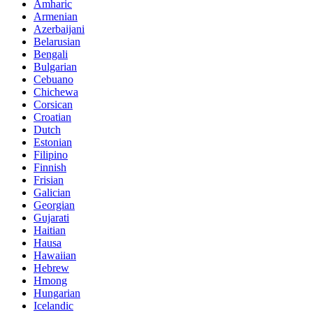
Amharic
Armenian
Azerbaijani
Belarusian
Bengali
Bulgarian
Cebuano
Chichewa
Corsican
Croatian
Dutch
Estonian
Filipino
Finnish
Frisian
Galician
Georgian
Gujarati
Haitian
Hausa
Hawaiian
Hebrew
Hmong
Hungarian
Icelandic