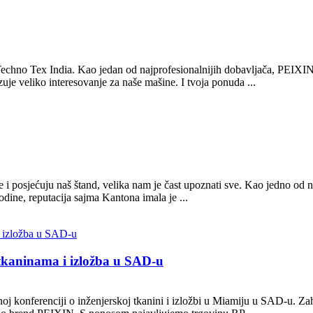
chno Tex India. Kao jedan od najprofesionalnijih dobavljača, PEIXIN g
azuje veliko interesovanje za naše mašine. I tvoja ponuda ...
 posjećuju naš štand, velika nam je čast upoznati sve. Kao jedno od na
odine, reputacija sajma Kantona imala je ...
tkaninama i izložba u SAD-u
j konferenciji o inženjerskoj tkanini i izložbi u Miamiju u SAD-u. Zah