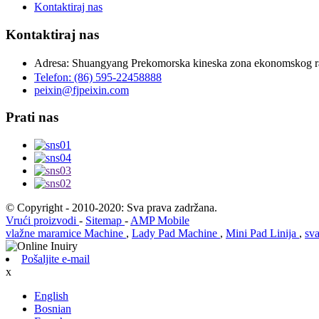
Kontaktiraj nas
Kontaktiraj nas
Adresa: Shuangyang Prekomorska kineska zona ekonomskog r
Telefon: (86) 595-22458888
peixin@fjpeixin.com
Prati nas
© Copyright - 2010-2020: Sva prava zadržana.
Vrući proizvodi
-
Sitemap
-
AMP Mobile
vlažne maramice Machine
,
Lady Pad Machine
,
Mini Pad Linija
,
sv
Pošaljite e-mail
x
English
Bosnian