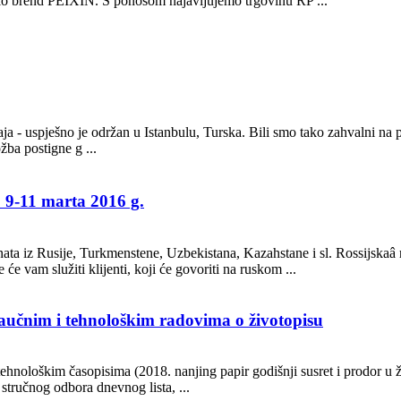
alo brend PEIXIN. S ponosom najavljujemo trgovinu RP ...
maja - uspješno je održan u Istanbulu, Turska. Bili smo tako zahvalni na p
žba postigne g ...
9-11 marta 2016 g.
a iz Rusije, Turkmenstene, Uzbekistana, Kazahstane i sl. Rossijskaâ ryn
 vam služiti klijenti, koji će govoriti na ruskom ...
naučnim i tehnološkim radovima o životopisu
hnološkim časopisima (2018. nanjing papir godišnji susret i prodor u ži
tručnog odbora dnevnog lista, ...