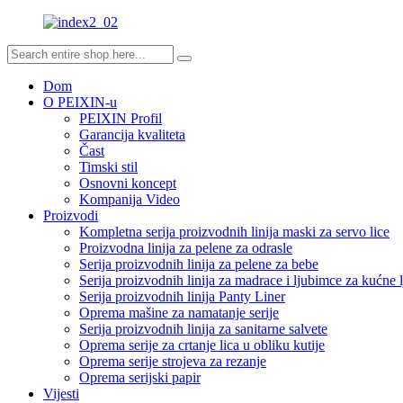
Dom
O PEIXIN-u
PEIXIN Profil
Garancija kvaliteta
Čast
Timski stil
Osnovni koncept
Kompanija Video
Proizvodi
Kompletna serija proizvodnih linija maski za servo lice
Proizvodna linija za pelene za odrasle
Serija proizvodnih linija za pelene za bebe
Serija proizvodnih linija za madrace i ljubimce za kućne 
Serija proizvodnih linija Panty Liner
Oprema mašine za namatanje serije
Serija proizvodnih linija za sanitarne salvete
Oprema serije za crtanje lica u obliku kutije
Oprema serije strojeva za rezanje
Oprema serijski papir
Vijesti