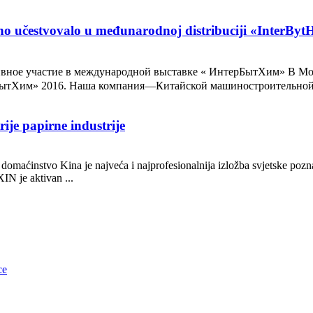
o učestvovalo u međunarodnoj distribuciji «InterByt
ное участие в международной выставке « ИнтерБытХим» В Моск
ытХим» 2016. Наша компания—Китайской машиностроительной ко
rije papirne industrije
 domaćinstvo Kina je najveća i najprofesionalnija izložba svjetske pozna
IN je aktivan ...
ce