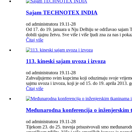
Sajam TECHNOTEX INDIA
od administratora 19.11-28
Od 17. do 19. januara u Nju Delhiju se održavao sajam Te
dobili sjajnu žetvu. Sve više i više ljudi zna za nas i pok
Čitaj više
113. kineski sajam uvoza i izvoza
od administratora 19.11-28
Zahvaljujemo svim kupcima koji oduzimaju svoje vrijeme i
sajmu uvoza i izvoza, koji je od 15. do 19. aprila 2013. g
Čitaj više
Međunarodna konferencija o inženjerskim 
od administratora 19.11-28
Tijekom 23. do 25. travnja prisustvovali smo međunarodno