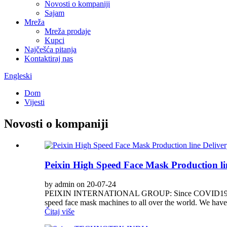
Novosti o kompaniji
Sajam
Mreža
Mreža prodaje
Kupci
Najčešća pitanja
Kontaktiraj nas
Engleski
Dom
Vijesti
Novosti o kompaniji
Peixin High Speed Face Mask Production line
by admin on 20-07-24
PEIXIN INTERNATIONAL GROUP: Since COVID19 is still act
speed face mask machines to all over the world. We have
Čitaj više