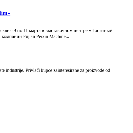
Him»
ве с 9 по 11 марта в выставочном центре « Гостиный
мпании Fujian Peixin Machine...
te industrije. Privlači kupce zainteresirane za proizvode od