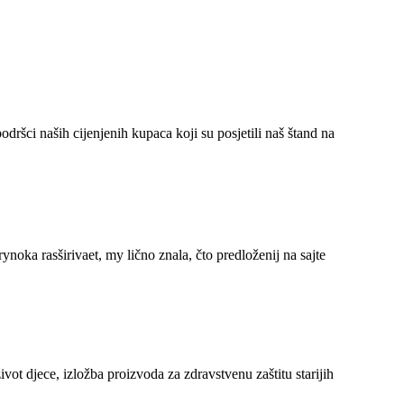
odršci naših cijenjenih kupaca koji su posjetili naš štand na
oka rasširivaet, my lično znala, čto predloženij na sajte
vot djece, izložba proizvoda za zdravstvenu zaštitu starijih