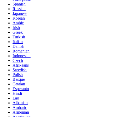
Spanish
Russian
Japanese
Korean
Arabic
Irish
Greek
Turkish
Italian
Danish
Romanian
Indonesian
Czech
Afrikaans
Swedish
Polish
Basque
Catalan
Esperanto
Hindi
Lao
Albanian
Amharic
Armenian
Azerbaijani