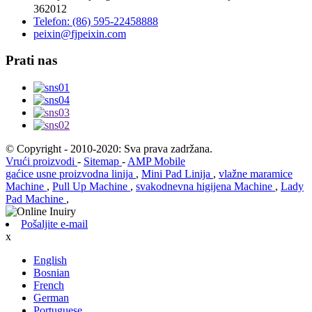
362012
Telefon: (86) 595-22458888
peixin@fjpeixin.com
Prati nas
© Copyright - 2010-2020: Sva prava zadržana.
Vrući proizvodi
-
Sitemap
-
AMP Mobile
gaćice usne proizvodna linija
,
Mini Pad Linija
,
vlažne maramice
Machine
,
Pull Up Machine
,
svakodnevna higijena Machine
,
Lady
Pad Machine
,
Pošaljite e-mail
x
English
Bosnian
French
German
Portuguese