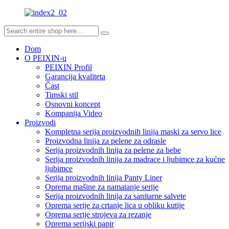
Dom
O PEIXIN-u
PEIXIN Profil
Garancija kvaliteta
Čast
Timski stil
Osnovni koncept
Kompanija Video
Proizvodi
Kompletna serija proizvodnih linija maski za servo lice
Proizvodna linija za pelene za odrasle
Serija proizvodnih linija za pelene za bebe
Serija proizvodnih linija za madrace i ljubimce za kućne
ljubimce
Serija proizvodnih linija Panty Liner
Oprema mašine za namatanje serije
Serija proizvodnih linija za sanitarne salvete
Oprema serije za crtanje lica u obliku kutije
Oprema serije strojeva za rezanje
Oprema serijski papir