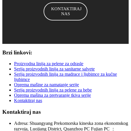
KONTAKTIRAJ
NAS
Brzi linkovi:
Proizvodna linija za pelene za odrasle
Serija proizvodnih linija za sanitarne salvete
Serija proizvodnih linija za madrace i ljubimce za kućne
ljubimce
Oprema mašine za namatanje serije
Serija proizvodnih linija za pelene za bebe
Oprema mašina za pretvaranje tkiva serije
Kontaktiraj nas
Kontaktiraj nas
Adresa: Shuangyang Prekomorska kineska zona ekonomskog
razvoja, Luojiang District, Quanzhou PC Fujian PC ：